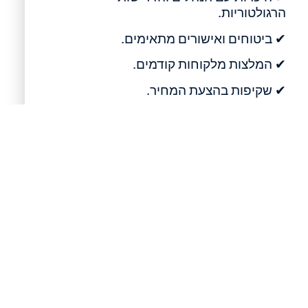
הרגולטוריות.
✔ ביטוחים ואישורים מתאימים.
✔ המלצות מלקוחות קודמים.
✔ שקיפות בהצעת המחיר.
✔ תכנון מסודר של תהליך העבודה והפינוי.
ניסיון מעשי בעבודות פינוי אסבסט, היכרות
עם דרישות הבטיחות ויכולת לנהל את
התהליך משלב התכנון ועד לפינוי הסופי הם
בין הגורמים החשובים ביותר בבחירת החברה
המבצעת. קינגדום רואים בתכנון מוקדם,
בבטיחות ובשקיפות מול הלקוח חלק בלתי
נפרד מתהליך העבודה.
שאלות נפוצות על פינוי
אסבסט