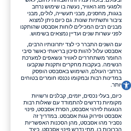
ולפגעי מזג האוויר, נעשה בו שימוש נרחב
בגגות, מחסנים, מבני תעשייה, לולים, מבני
ציבור ותשתיות שונות. גם כיום ניתן למצוא
מבנים רבים המכילים לוחות אסבסט שהותקנו
לפני עשרות שנים ועדיין נמצאים בשימוש.
עם השנים התברר כי לצד יתרונותיו הרבים,
אסבסט עלול להוות סיכון בריאותי כאשר סיבי
החומר משתחררים לאוויר ונשאפים למערכת
הנשימה. בעקבות מחקרים ותקנות שנקבעו
ברחבי העולם, השימוש באסבסט הופסק
במדינות רבות ובמקומו נכנסו חומרים בטוחים
פתח סרגל נגישות
יותר.
כיום, בעלי נכסים, יזמים, קבלנים ורשויות
מקומיות נדרשים להתמודד עם שאלות רבות
הנוגעות לזיהוי אסבסט, הסרת אסבסט, פינוי
אסבסט ופירוק גגות אסבסט. במדריך זה
נסביר מהו אסבסט, מהן הסכנות האפשריות
הכרוכות בו, מתי נדרש פינוי אסבסט, כיצד