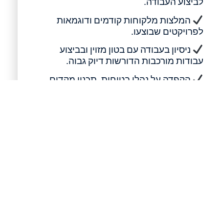
לביצוע העבודה.
המלצות מלקוחות קודמים ודוגמאות
לפרויקטים שבוצעו.
ניסיון בעבודה עם בטון מזוין ובביצוע
עבודות מורכבות הדורשות דיוק גבוה.
הקפדה על נהלי בטיחות, תכנון מקדים
ובקרת ביצוע.
שקיפות בהצעת המחיר והצגת פירוט ברור
של היקף העבודה.
מעבר לניסיון ולציוד, חשוב לבחור חברה
המקדישה זמן לבחינת תנאי השטח ולהבנת
צורכי הפרויקט לפני תחילת העבודה. תכנון
נכון כבר בשלבים הראשונים מסייע למנוע
עיכובים, לצמצם סיכונים ולהבטיח ביצוע
מקצועי המותאם למאפייני המבנה ולדרישות
הלקוח.